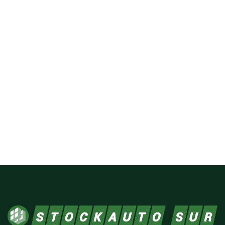
¡Cuenta con nosotros!
Ponemos a tu disposición nuestro
conocimiento y servicios para realizar
cualquier servicio de urgencia que pueda
llegar a necesitar.
CONTACTA CON NOSOTROS